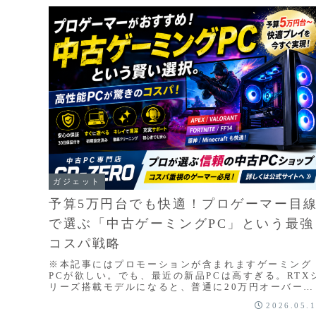
ガジェット
予算5万円台でも快適！プロゲーマー目
で選ぶ「中古ゲーミングPC」という最強
コスパ戦略
※本記事にはプロモーションが含まれますゲーミング
PCが欲しい。でも、最近の新品PCは高すぎる。RTX
リーズ搭載モデルになると、普通に20万円オーバー。
「APEXを遊びたいだけなのに…」「VALORA...
2026.05.