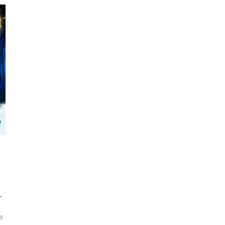
線
シ
18