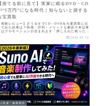
【捨てる前に見て】実家に眠るDVD・CD
が“5万円”になる時代｜知らないと損する
お宝買取
【体験レビュー】ざうるすでCD・DVDを大量買取に出
してみた結果は？特徴・評判・メリットも解説※本記事
にはプロモーションが含まれます「押し入れに眠った
CDやDVDを片付けたい…」「どうせ売るなら、少し...
2026.05.12
AI音楽・動画制作