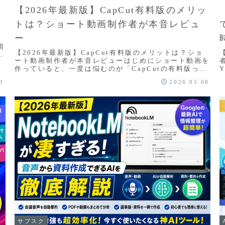
【2026年最新版】CapCut有料版のメリッ
トは？ショート動画制作者が本音レビュ
ー
ッ
雨
【2026年最新版】CapCut有料版のメリットは？ショ
ま
ート動画制作者が本音レビューはじめにショート動画を
作っていると、一度は悩むのが「CapCutの有料版って
本当に必要？」という問題です。特に、Yo...
11
2026.05.08
サブスク