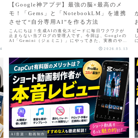
【Google神アプデ】最強の脳×最高のメ
モ！「Gems」と「NotebookLM」を連携
させて“自分専用AI”を作る方法
こんにちは！生成AIの進化スピードに毎日ワクワクが
止まらない当ブログの管理人です。今回は、Googleの
I
AI「Gemini（ジェミニ）」にやってきた、実務のやり
方をガラリと変える神アップデートをご紹介...
14
2026.05.13
AI音楽・動画制作