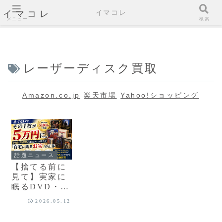
イマコレ
イマコレ
メニュー
検索
レーザーディスク買取
Amazon.co.jp
楽天市場
Yahoo!ショッピング
話題ニュース
【捨てる前に
見て】実家に
眠るDVD・
CDが“5万
2026.05.12
円”になる時代
｜知らないと