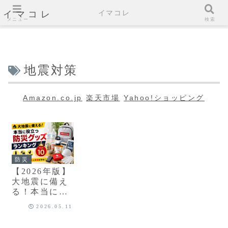
イマコレ
イマコレ
メニュー
検索
地震対策
Amazon.co.jp
楽天市場
Yahoo!ショッピング
防災
【2026年版】
大地震に備え
る！本当に役
立つ防災グッ
2026.05.11
ズランキング