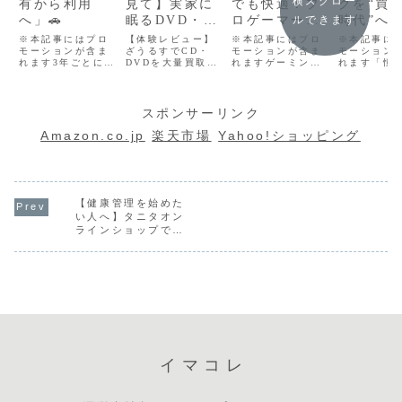
横スクロー
有から利用
見て】実家に
でも快適！プ
グを“買
へ」🚗
眠るDVD・
ロゲーマー目
時代”へ
ルできます
CDが“5万
線で選ぶ「中
Laxus
※本記事にはプロ
【体験レビュー】
※本記事にはプロ
※本記事に
モーションが含ま
円”になる時代
ざうるすでCD・
古ゲーミング
モーションが含ま
るスマー
モーション
れます3年ごとに新
DVDを大量買取に
れますゲーミング
れます「憧
｜知らないと
PC」という最
バッグラ
車へ乗り換え！今
出してみた結果
PCが欲しい。で
ランドバッ
損するお宝買
強コスパ戦略
✨
注目のカーリース
は？特徴・評判・
も、最近の新品PC
ちたい。で
「オリコカーライ
メリットも解説※
は高すぎる。RTX
十万円も払
取
フ」とは？「車検
本記事にはプロモ
シリーズ搭載モデ
正直きつい
スポンサーリンク
代が突然10万円以
ーションが含まれ
ルになると、普通
「結婚式や
上…」「税金・メ
ます「押し入れに
に20万円オーバ
のたびに、
Amazon.co.jp
楽天市場
Yahoo!ショッピング
ンテ費用が毎回バ
眠ったCDやDVD
ー。「APEXを遊
ッグを合わ
ラバラで不安…」
を片付けたい…」
びたいだけなの
い」「クロ
「できればクルマ
「どうせ売るな
に…」
トをモノで
の管理は全部お任
ら、少しでも高く
「VALORANTや
いにしたく
せしたい」そんな
買い取ってほし
FF14を快適にやり
そんな20代
悩みを持つ方...
【健康管理を始めた
い…」そんな人に
たいだけなのに...
女性の間で
最...
さ...
い人へ】タニタオン
ラインショップで買
うメリットとは？体
組成計からタニタ食
堂グッズまで公式シ
ョップを徹底紹介
イマコレ