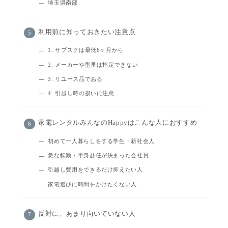
埼玉県南部
利用前に知っておきたい注意点
1. サブスクは最低6ヶ月から
2. メーカーや型番は指定できない
3. リユース品である
4. 引越し時の扱いに注意
家電レンタルみんなのHappyはこんな人におすすめ
初めて一人暮らしをする学生・新社会人
急な転勤・単身赴任が決まった会社員
引越し費用をできるだけ抑えたい人
家電選びに時間をかけたくない人
反対に、あまり向いていない人