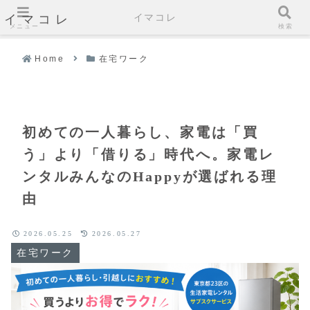
イマコレ
イマコレ
メニュー
検索
Home
在宅ワーク
初めての一人暮らし、家電は「買
う」より「借りる」時代へ。家電レ
ンタルみんなのHappyが選ばれる理
由
2026.05.25
2026.05.27
在宅ワーク