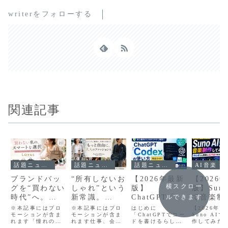
writerをフォローする
関連記事
話題ニュース
話題ニュース
話題ニュース
AI音楽・動
ブランドバッ
“所有しないお
【2026年最新
【2026
横スクロー
グを“買わない
しゃれ”という
版】
版】Suno
時代”へ。
新常識。
ChatGPT「C
で音楽制
ルできます
Laxusで始め
AnotherADdr
odex」の使い
てみた！
※本記事にはプロ
※本記事にはプロ
はじめに
【2026年
るスマートな
モーションが含ま
essが都市で働
モーションが含ま
方を初心者向
「ChatGPTでコー
者でも簡
Suno AI
れます「憧れのブ
れます仕事、会
ドを書けるらしい
作してみた
バッグライフ
く大人世代に
けに徹底解
AI作曲
ランドバッグを持
食、学校行事、デ
けど、Codexって
者でも簡単に