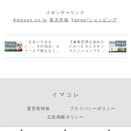
✨
支持される理
説！AIにプロ
時代へ
ちたい。でも、何
ート、週末のお出
何？」「プログラ
曲できる時
十万円も払うのは
かけ――。30代〜
ミング初心者でも
近、SNSや
由 👔✨
グラムを書か
正直きつい…」
50代になると、
使える？」
YouTube
スポンサーリンク
せる時代へ
「結婚式やデート
「服」は単なるフ
「ChatGPTとの違
話題になっ
のたびに、違うバ
ァッションではな
いが分からな
のが、「Sun
Amazon.co.jp
楽天市場
Yahoo!ショッピング
ッグを合わせた
く、“ライフスタイ
い…」最近、AIに
AI」です。
い」「クローゼッ
ルそのもの”になっ
よるプログラミン
音楽を作る
トをモノでいっぱ
ていきます。しか
グ支援が急速に進
て本当？」
いにしたくない」
しその一方で、毎
化しています。そ
経験ゼロで
そんな20代〜40代
回同じ服では印象
の中でも注目され
作れる？」「
女性の間で注目
「立会いできな
が気になる良...
【健康管理を始めた
ているのが、
さ...
Op...
い…」その悩み、も
い人へ】タニタオン
う一人で抱えなくて
ラインショップで買
大丈夫。遠方のお墓
うメリットとは？体
問題を解決する「墓
組成計からタニタ食
じまい」という選択
堂グッズまで公式シ
肢
ョップを徹底紹介
イマコレ
運営者情報
プライバシーポリシー
広告掲載ポリシー