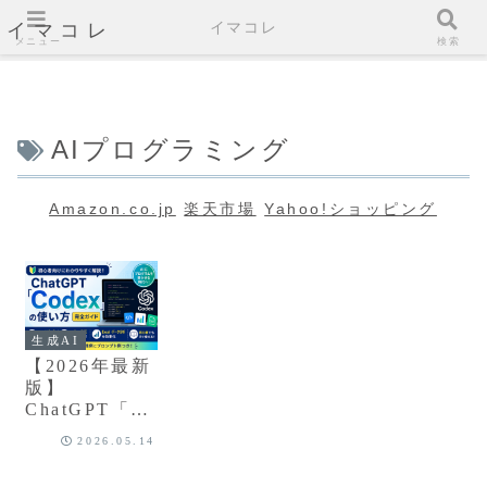
イマコレ
イマコレ
メニュー
検索
AIプログラミング
Amazon.co.jp
楽天市場
Yahoo!ショッピング
生成AI
【2026年最新
版】
ChatGPT「Co
dex」の使い
2026.05.14
方を初心者向
けに徹底解