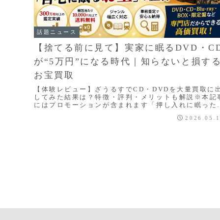
話題ニュース
【捨てる前に見て】実家に眠るDVD・C
が“5万円”になる時代｜知らないと損す
お宝買取
【体験レビュー】ざうるすでCD・DVDを大量買取に
してみた結果は？特徴・評判・メリットも解説※本記
にはプロモーションが含まれます「押し入れに眠った
CDやDVDを片付けたい…」「どうせ売るなら、少し..
2026.05.