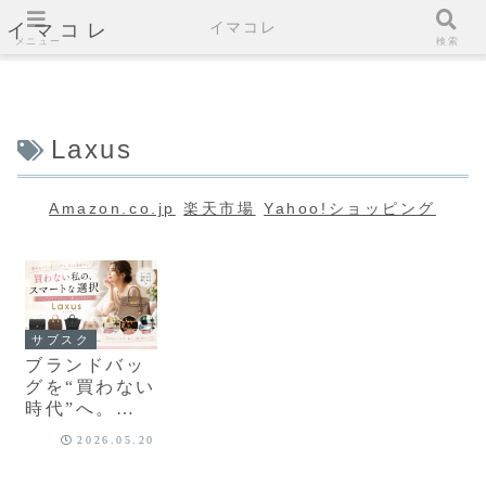
イマコレ
イマコレ
メニュー
検索
Laxus
Amazon.co.jp
楽天市場
Yahoo!ショッピング
サブスク
ブランドバッ
グを“買わない
時代”へ。
Laxusで始め
2026.05.20
るスマートな
バッグライフ